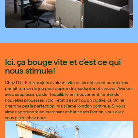
Ici, ça bouge vite et c’est ce qui
nous stimule!
Chez UTILE, les projets évoluent vite et les défis sont complexes :
parfait terrain de jeu pour apprendre, s’adapter et innover. Avancer
avec souplesse, garder l’équilibre en mouvement, tenter de
nouvelles prouesses, voici l’état d’esprit qu’on cultive ici. On ne
cherche pas la perfection, mais l’amélioration continue. Si vous
aimez apprendre en marchant et bâtir dans l’action, vous allez
vous plaire chez nous.