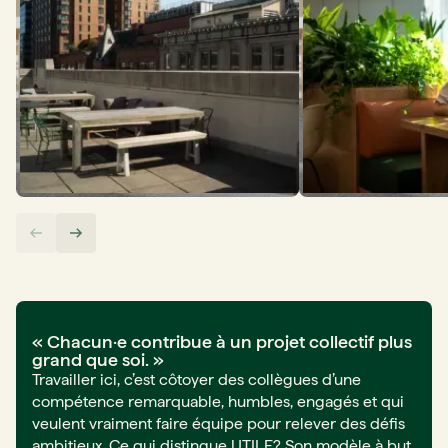
i
« Chacun·e contribue à un projet collectif plus
« À 
grand que soi. »
Je t
Travailler ici, c’est côtoyer des collègues d’une
de r
compétence remarquable, humbles, engagés et qui
que 
veulent vraiment faire équipe pour relever des défis
c’es
s. Ce
ambitieux. Ce qui distingue UTILE? Son modèle à but