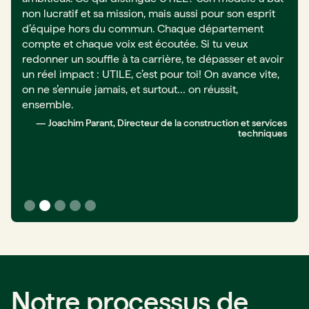
j’ap
ance,
non lucratif et sa mission, mais aussi pour son esprit
conc
er.
d’équipe hors du commun. Chaque département
dire
t
compte et chaque voix est écoutée. Si tu veux
des 
le
redonner un souffle à ta carrière, te dépasser et avoir
aux 
un réel impact : UTILE, c’est pour toi! On avance vite,
prêt
ant,
on ne s’ennuie jamais, et surtout… on réussit,
Part
t
ensemble.
de j
de
leur
— Joachim Parant, Directeur de la construction et services
techniques
oup
part
u’on
doma
ations
Slide 2 of 5.
Notre processus de