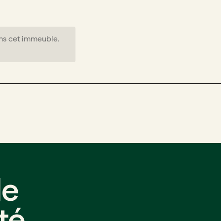
ns cet immeuble.
de
té